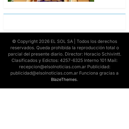
© Copyright 2026 EL SOL SA | Todos los derechos
reservados. Queda prohibida la reproducción total o
parcial del presente diario. Director: Horacio Schivintt.
Clasificados y Edictos: 4257-6325 Interno 101 Mail:
recepcion@elsolnoticias.com.ar Publicidad:
publicidad@elsolnoticias.com.ar Funciona gracias a
.
BlazeThemes