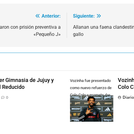
Anterior:
Siguiente:
saron con prisión preventiva a
Allanan una faena clandesti
«Pequeño J»
gallo
der Gimnasia de Jujuy y
Vozinh
Vozinha fue presentado
el Reducido
Colo C
como nuevo refuerzo de
Colo Colo y promete dar
Diari
0
pelea por el arco