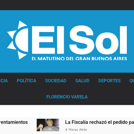
Diario EL SOL
CIA
POLÍTICA
SOCIEDAD
SALUD
DEPORTES
Q
FLORENCIO VARELA
ntos
La Fiscalía rechazó el pedido para suspend
4 Horas Atrás