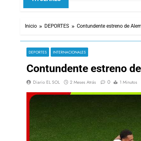
Inicio
DEPORTES
Contundente estreno de Alem
DEPORTES
INTERNACIONALES
Contundente estreno de
0
Diario EL SOL
2 Meses Atrás
1 Minutos