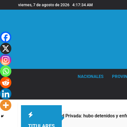
Saltar
viernes, 7 de agosto de 2026
4:17:34 AM
al
contenido
NACIONALES
PROVIN
tra la Ley de Propiedad Privada: hubo detenidos y enfrentamie
TITULARES