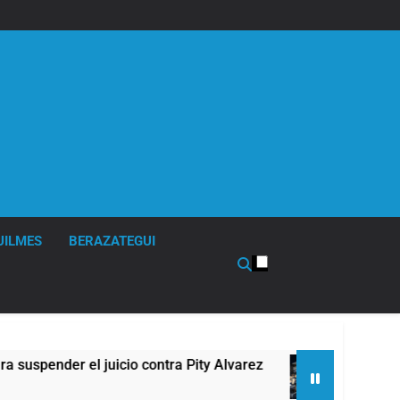
UILMES
BERAZATEGUI
er el juicio contra Pity Alvarez
67 barrios fu
5 Horas Atrás