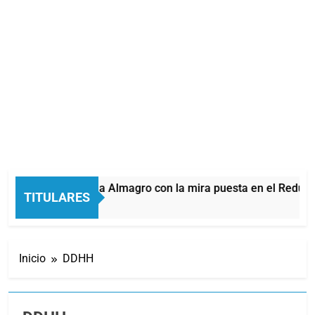
Quilmes recibe a Almagro con la mira puesta en el Reducido
TITULARES
15 Minutos Atrás
Inicio
DDHH