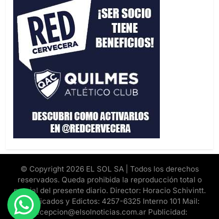
© Copyright 2026 EL SOL SA | Todos los derechos
reservados. Queda prohibida la reproducción total o
parcial del presente diario. Director: Horacio Schivintt.
Clasificados y Edictos: 4257-6325 Interno 101 Mail:
recepcion@elsolnoticias.com.ar Publicidad: