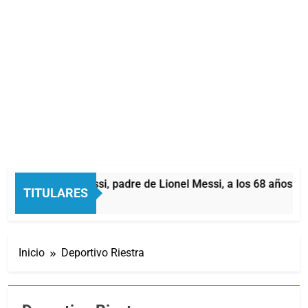
rió Jorge Messi, padre de Lionel Messi, a los 68 años
TITULARES
oras Atrás
Inicio
Deportivo Riestra