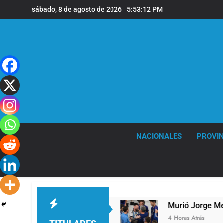
Saltar
sábado, 8 de agosto de 2026
5:53:13 PM
al
contenido
NACIONALES
PROVIN
padre Jorge Messi
Murió Jorge Messi, padre de
4 Horas Atrás