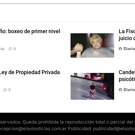
ño: boxeo de primer nivel
La Fis
juicio 
Diari
rás
0
 Ley de Propiedad Privada
Candel
psicót
Diari
0
rvados. Queda prohibida la reproducción total o parcial del pr
 recepcion@elsolnoticias.com.ar Publicidad: publicidad@elsoln