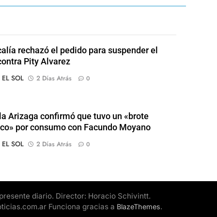
calía rechazó el pedido para suspender el
contra Pity Alvarez
o EL SOL
2 Días Atrás
0
a Arizaga confirmó que tuvo un «brote
ico» por consumo con Facundo Moyano
o EL SOL
2 Días Atrás
0
esente diario. Director: Horacio Schivintt.
oticias.com.ar Funciona gracias a
.
BlazeThemes