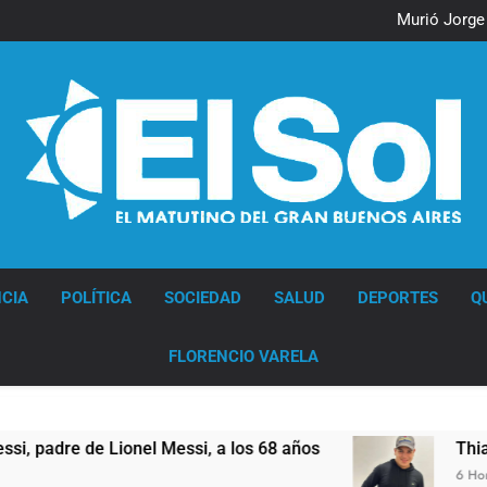
Lionel Messi llegará a 
Murió Jorge 
Thiago Medina 
La CGT y las dos CTA profu
Lionel Messi llegará a 
Murió Jorge 
Thiago Medina 
La CGT y las dos CTA profu
Diario EL SOL
CIA
POLÍTICA
SOCIEDAD
SALUD
DEPORTES
Q
FLORENCIO VARELA
 Lionel Messi, a los 68 años
Thiago Medina f
6 Horas Atrás