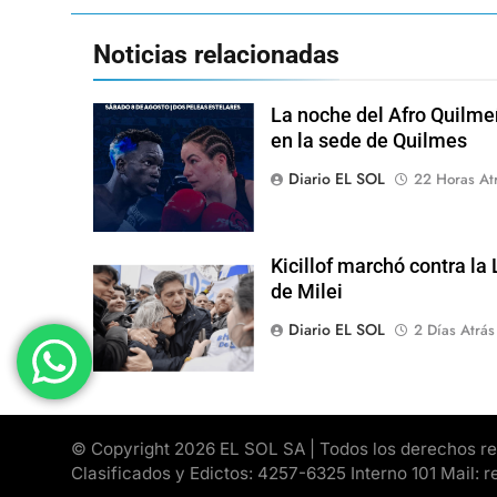
Noticias relacionadas
La noche del Afro Quilme
en la sede de Quilmes
Diario EL SOL
22 Horas At
Kicillof marchó contra la
de Milei
Diario EL SOL
2 Días Atrás
© Copyright 2026 EL SOL SA | Todos los derechos rese
Clasificados y Edictos: 4257-6325 Interno 101 Mail: