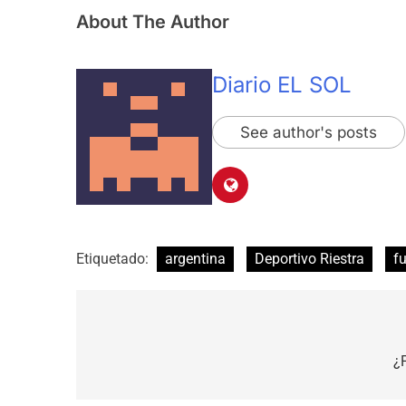
About The Author
Diario EL SOL
See author's posts
Etiquetado:
argentina
Deportivo Riestra
fu
Navegación
de
¿P
entradas