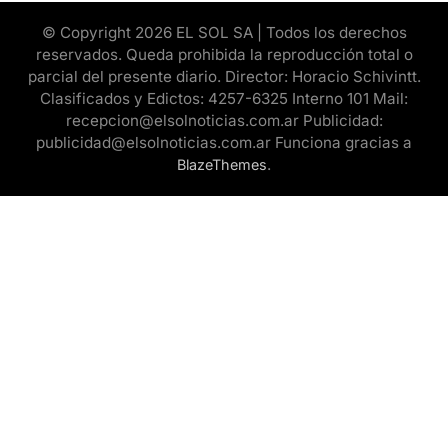
© Copyright 2026 EL SOL SA | Todos los derechos
reservados. Queda prohibida la reproducción total o
parcial del presente diario. Director: Horacio Schivintt.
Clasificados y Edictos: 4257-6325 Interno 101 Mail:
recepcion@elsolnoticias.com.ar Publicidad:
publicidad@elsolnoticias.com.ar Funciona gracias a
.
BlazeThemes