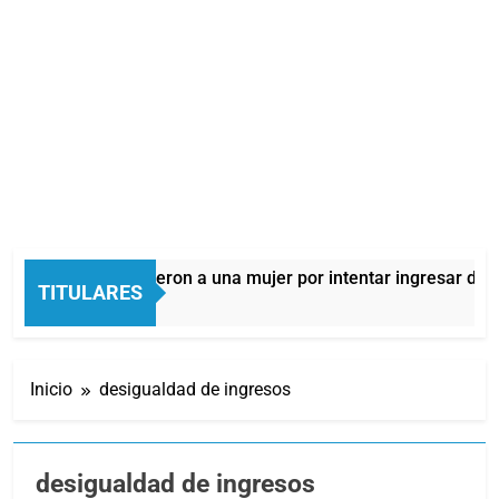
Quilmes: detuvieron a una mujer por intentar ingresar droga a 
TITULARES
4 Horas Atrás
Inicio
desigualdad de ingresos
desigualdad de ingresos