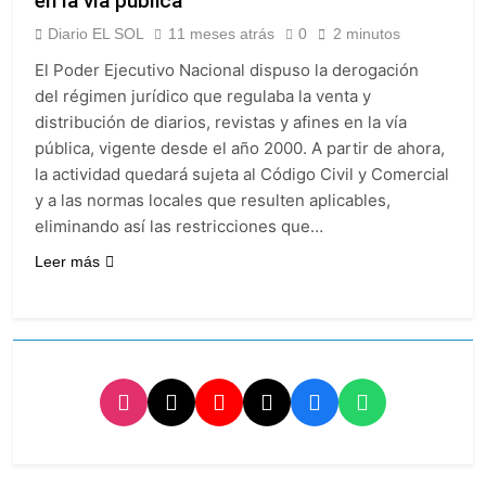
en la vía pública
provincias bajo alerta
Senado debate el
meteorológica
Diario EL SOL
11 meses atrás
0
2 minutos
proyecto sobre
propiedad privada
21 Horas Atrás
El Poder Ejecutivo Nacional dispuso la derogación
con foco en los
Día del Cirujano
del régimen jurídico que regulaba la venta y
desalojos
Torácico: una
distribución de diarios, revistas y afines en la vía
especialidad clave
22 Horas Atrás
pública, vigente desde el año 2000. A partir de ahora,
para el cuidado de la
Alerta naranja en
salud respiratoria en
la actividad quedará sujeta al Código Civil y Comercial
Quilmes por
el Sanatorio Urquiza
y a las normas locales que resulten aplicables,
tormentas severas y
1 Día Atrás
fuertes ráfagas de
eliminando así las restricciones que…
Denunciaron
viento
penalmente al
Leer más
abogado libertario
1 Día Atrás
que propuso tirar
napalm sobre el Gran
Buenos Aires