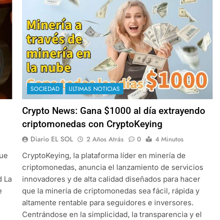
SOCIEDAD
ULTIMAS NOTICIAS
Crypto News: Gana $1000 al día extrayendo
criptomonedas con CryptoKeying
Diario EL SOL
2 Años Atrás
0
4 Minutos
que
CryptoKeying, la plataforma líder en minería de
criptomonedas, anuncia el lanzamiento de servicios
d La
innovadores y de alta calidad diseñados para hacer
e
que la minería de criptomonedas sea fácil, rápida y
altamente rentable para seguidores e inversores.
n
Centrándose en la simplicidad, la transparencia y el