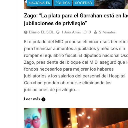
NACIONALES
POLÍTICA
SOCIEDAD
Zago: “La plata para el Garrahan está en la
jubilaciones de privilegio”
Diario EL SOL
1 Año Atrás
0
2 Minutos
El diputado del MID propuso eliminar esos benefic
para financiar aumentos a jubilados y médicos sin
romper el equilibrio fiscal. El diputado nacional Os
Zago, presidente del bloque del MID, aseguró que 
fondos necesarios para mejorar los haberes
jubilatorios y los salarios del personal del Hospital
Garrahan pueden obtenerse eliminando las
jubilaciones de privilegio….
Leer más