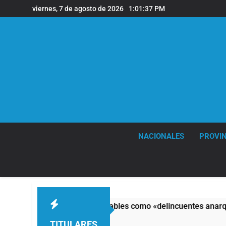
Saltar
viernes, 7 de agosto de 2026
1:01:38 PM
al
contenido
NACIONALES
PROVIN
sponsables como «delincuentes anarquistas»
Dí
2 H
TITULARES