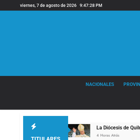
Saltar
viernes, 7 de agosto de 2026
9:47:29 PM
al
contenido
NACIONALES
PROVIN
Quilmes
La Diócesis de Quilmes celebró la visi
4 Horas Atrás
TITULARES