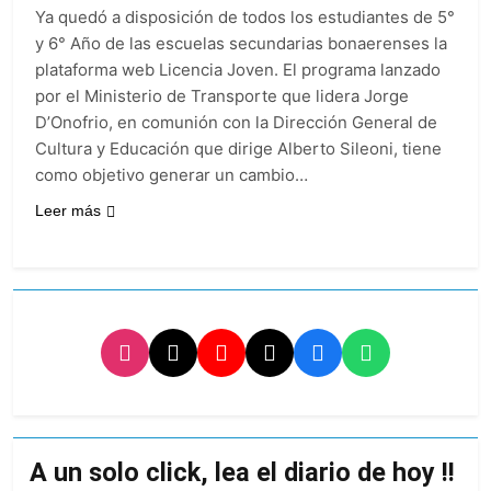
plan de lucha con
1 Día Atrás
Ya quedó a disposición de todos los estudiantes de 5°
nuevas marchas
La noche del Afro
contra el Gobierno
y 6° Año de las escuelas secundarias bonaerenses la
Quilmeño: boxeo de
plataforma web Licencia Joven. El programa lanzado
primer nivel en la sede
2 Días Atrás
de Quilmes
por el Ministerio de Transporte que lidera Jorge
La Diócesis de
D’Onofrio, en comunión con la Dirección General de
Quilmes celebró la
visita del Papa León
Cultura y Educación que dirige Alberto Sileoni, tiene
2 Días Atrás
XIV a la Argentina
como objetivo generar un cambio…
Figuras de la cultura
se sumaron a la
Leer más
marcha frente al
2 Días Atrás
Congreso contra la
Nueva jornada
Ley de Propiedad
negativa para los
Privada
activos argentinos:
2 Días Atrás
cayeron las acciones
Jorge Macri condenó
en Wall Street y el
los disturbios frente
riesgo país quedó al
al Congreso y
2 Días Atrás
borde de los 450
calificó a los
Día Internacional de
puntos
responsables como
la Cerveza: los tres
«delincuentes
secretos para
2 Días Atrás
anarquistas»
servirla
El frío polar se
A un solo click, lea el diario de hoy !!
correctamente
instala en Buenos