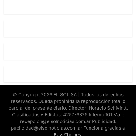
© Copyright 2026 EL SOL SA | Todos los derechos
reservados. Queda prohibida la reproducción total o
parcial del presente diario. Director: Horacio Schivintt.
Clasificados y Edictos: 4257-6325 Interno 101 Mail:
recepcion@elsolnoticias.com.ar Publicidad:
publicidad@elsolnoticias.com.ar Funciona gracias a
.
BlazeThemes