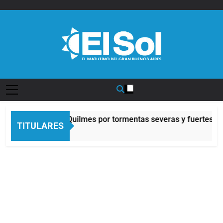
Saltar
al
contenido
Diario EL SOL
ta naranja en Quilmes por tormentas severas y fuertes ráfaga
TITULARES
as Atrás