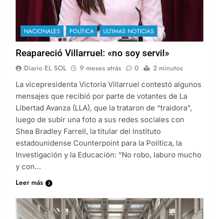
NACIONALES
POLÍTICA
ULTIMAS NOTICIAS
Reapareció Villarruel: «no soy servil»
Diario EL SOL
9 meses atrás
0
2 minutos
La vicepresidenta Victoria Villarruel contestó algunos
mensajes que recibió por parte de votantes de La
Libertad Avanza (LLA), que la trataron de “traidora”,
luego de subir una foto a sus redes sociales con
Shea Bradley Farrell, la titular del Instituto
estadounidense Counterpoint para la Política, la
Investigación y la Educación: “No robo, laburo mucho
y con…
Leer más