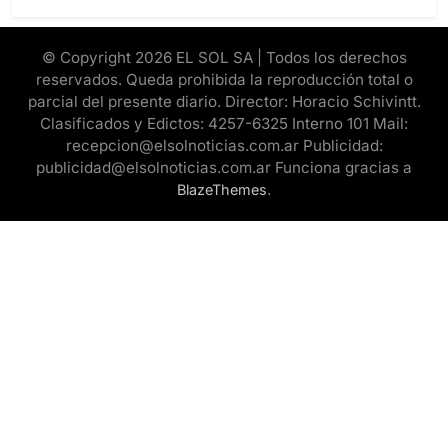
© Copyright 2026 EL SOL SA | Todos los derechos
reservados. Queda prohibida la reproducción total o
parcial del presente diario. Director: Horacio Schivintt.
Clasificados y Edictos: 4257-6325 Interno 101 Mail:
recepcion@elsolnoticias.com.ar Publicidad:
publicidad@elsolnoticias.com.ar Funciona gracias a
.
BlazeThemes