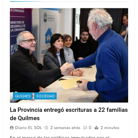
QUILMES
SOCIEDAD
La Provincia entregó escrituras a 22 familias
de Quilmes
Diario EL SOL
2 semanas atrás
0
2 minutos
En el marco de las políticas impulsadas por el