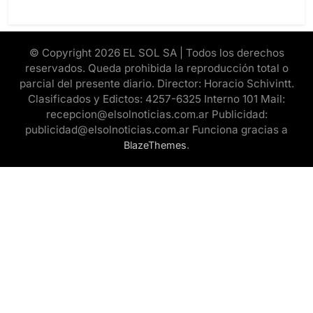
© Copyright 2026 EL SOL SA | Todos los derechos
reservados. Queda prohibida la reproducción total o
parcial del presente diario. Director: Horacio Schivintt.
Clasificados y Edictos: 4257-6325 Interno 101 Mail:
recepcion@elsolnoticias.com.ar Publicidad:
publicidad@elsolnoticias.com.ar Funciona gracias a
.
BlazeThemes