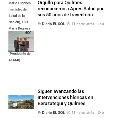
Orgullo para Quilmes:
Mario Lugones
reconocieron a Apres Salud por
(ministro de
sus 50 años de trayectoria
Salud de la
Nación), Luis
Diario EL SOL
11 horas atrás
0
Maria Degrossi
(Presidente de
Apres Salud) y
Cristian Mazza
(Presidente de
ALAMI)
Siguen avanzando las
intervenciones hídricas en
Berazategui y Quilmes
Diario EL SOL
11 horas atrás
0