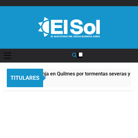
Saltar
al
contenido
Diario EL SOL
Alerta naranja en Quilmes por tormentas severas y fuert
TITULARES
5 Horas Atrás