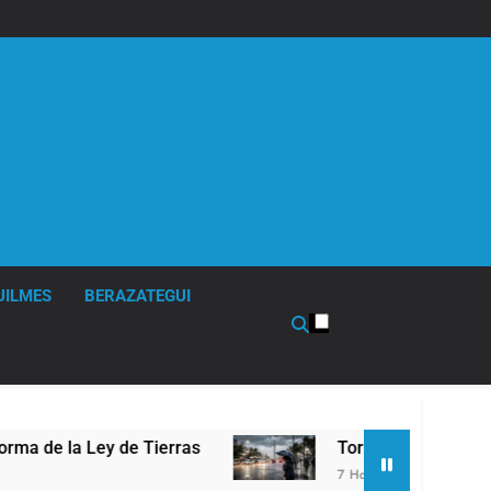
UILMES
BERAZATEGUI
ierras
Tormentas severas y fuertes ráfagas de
7 Horas Atrás