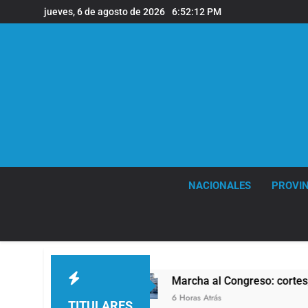
Saltar
jueves, 6 de agosto de 2026
6:52:13 PM
al
contenido
NACIONALES
PROVIN
Marcha al Congreso: cortes, desvíos y operativo
6 Horas Atrás
TITULARES