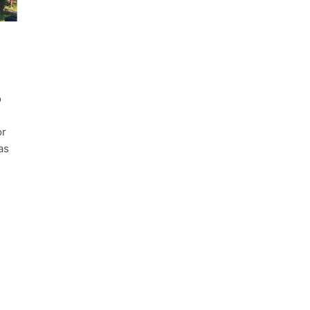
o
or
as