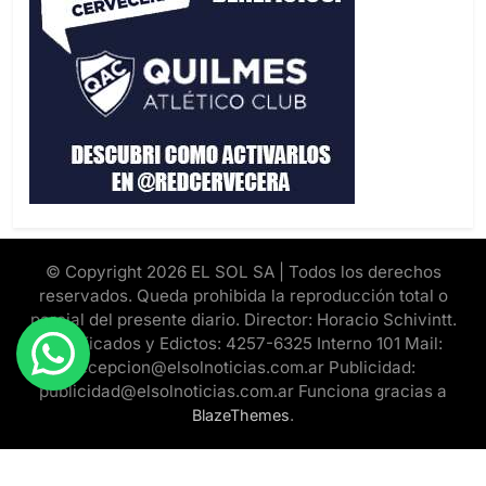
© Copyright 2026 EL SOL SA | Todos los derechos
reservados. Queda prohibida la reproducción total o
parcial del presente diario. Director: Horacio Schivintt.
Clasificados y Edictos: 4257-6325 Interno 101 Mail:
recepcion@elsolnoticias.com.ar Publicidad:
publicidad@elsolnoticias.com.ar Funciona gracias a
.
BlazeThemes