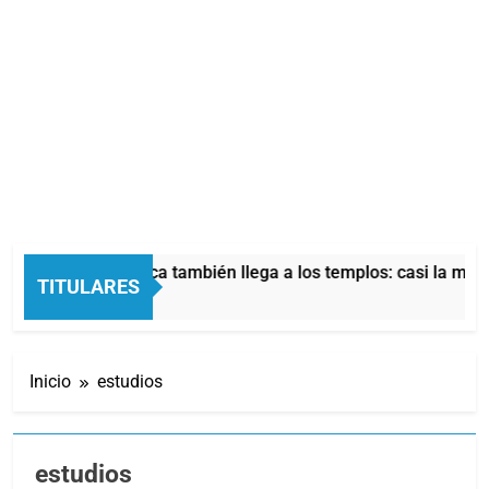
crisis económica también llega a los templos: casi la mitad de
TITULARES
ras Atrás
Inicio
estudios
estudios