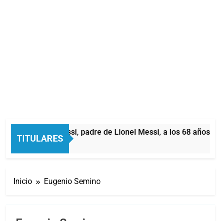
rió Jorge Messi, padre de Lionel Messi, a los 68 años
TITULARES
Hora Atrás
Inicio
Eugenio Semino