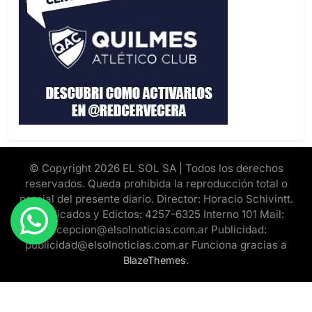
© Copyright 2026 EL SOL SA | Todos los derechos
reservados. Queda prohibida la reproducción total o
parcial del presente diario. Director: Horacio Schivintt.
Clasificados y Edictos: 4257-6325 Interno 101 Mail:
recepcion@elsolnoticias.com.ar Publicidad:
publicidad@elsolnoticias.com.ar Funciona gracias a
.
BlazeThemes