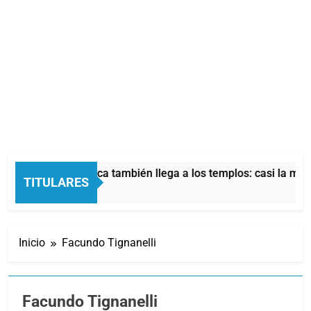
crisis económica también llega a los templos: casi la mitad de
TITULARES
as Atrás
Inicio
Facundo Tignanelli
Facundo Tignanelli