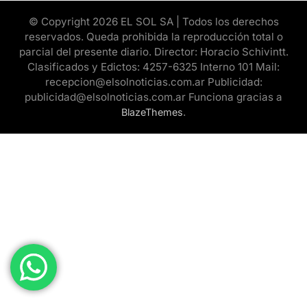
© Copyright 2026 EL SOL SA | Todos los derechos
reservados. Queda prohibida la reproducción total o
parcial del presente diario. Director: Horacio Schivintt.
Clasificados y Edictos: 4257-6325 Interno 101 Mail:
recepcion@elsolnoticias.com.ar Publicidad:
publicidad@elsolnoticias.com.ar Funciona gracias a
.
BlazeThemes