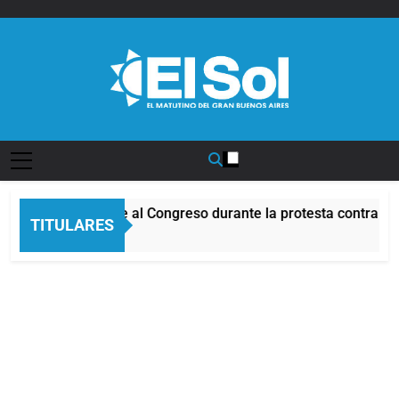
Saltar
al
contenido
Diario EL SOL
cidentes frente al Congreso durante la protesta contra la Ley
TITULARES
oras Atrás