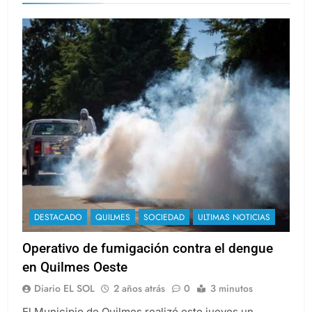
DESTACADO
QUILMES
SOCIEDAD
ULTIMAS NOTICIAS
Operativo de fumigación contra el dengue
en Quilmes Oeste
Diario EL SOL
2 años atrás
0
3 minutos
El Municipio de Quilmes realizó este jueves un