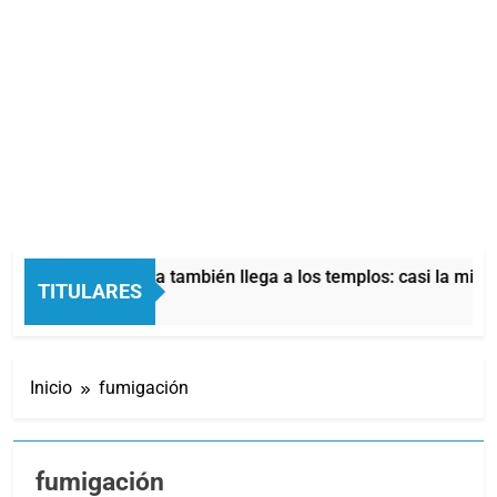
isis económica también llega a los templos: casi la mitad de q
TITULARES
 Atrás
Inicio
fumigación
fumigación