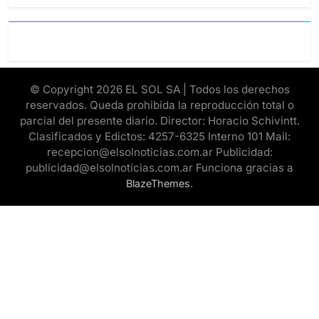
© Copyright 2026 EL SOL SA | Todos los derechos
reservados. Queda prohibida la reproducción total o
parcial del presente diario. Director: Horacio Schivintt.
Clasificados y Edictos: 4257-6325 Interno 101 Mail:
recepcion@elsolnoticias.com.ar Publicidad:
publicidad@elsolnoticias.com.ar Funciona gracias a
.
BlazeThemes