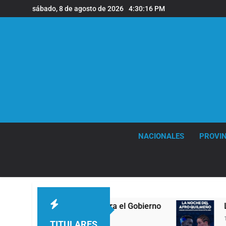
Saltar
sábado, 8 de agosto de 2026
4:30:17 PM
al
contenido
NACIONALES
PROVIN
has contra el Gobierno
La noche del Afro Qui
16 Horas Atrás
TITULARES