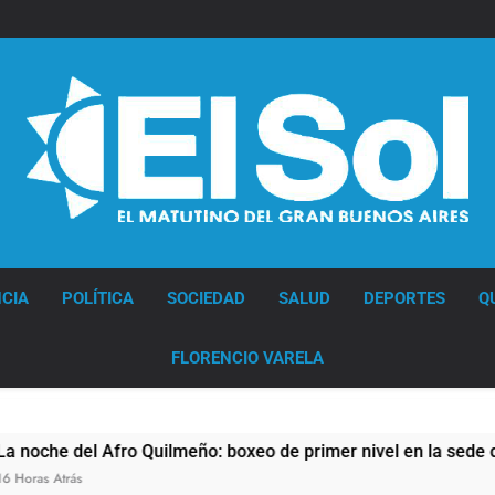
La
CGT
y
las
dos
CTA
profundizan
su
plan
de
lucha
con
nuevas
Diario EL SOL
marchas
contra
el
CIA
POLÍTICA
SOCIEDAD
SALUD
DEPORTES
Q
Gobierno
FLORENCIO VARELA
lmeño: boxeo de primer nivel en la sede de Quilmes