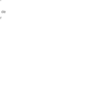
n
l de
r