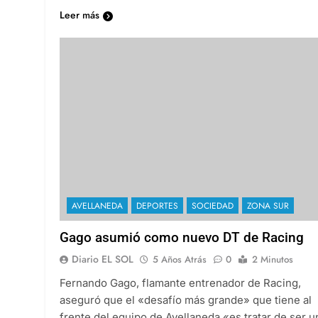
Leer más
AVELLANEDA
DEPORTES
SOCIEDAD
ZONA SUR
Gago asumió como nuevo DT de Racing
Diario EL SOL
5 Años Atrás
0
2 Minutos
Fernando Gago, flamante entrenador de Racing,
aseguró que el «desafío más grande» que tiene al
frente del equipo de Avellaneda «es tratar de ser u