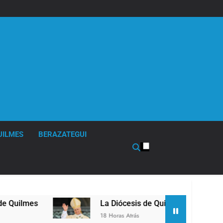
UILMES
BERAZATEGUI
La Diócesis de Quilmes celebró la visita del Papa León 
18 Horas Atrás