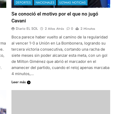
DEPORTES
NACIONALES
ULTIMAS NOTICIAS
Se conoció el motivo por el que no jugó
Cavani
Diario EL SOL
2 Años Atrás
0
2 Minutos
Boca parece haber vuelto al camino de la regularidad
orma
al vencer 1-0 a Unión en La Bombonera, logrando su
e.
tercera victoria consecutiva, cortando una racha de
co,
siete meses sin poder alcanzar esta meta, con un gol
de Milton Giménez que abrió el marcador en el
.
amanecer del partido, cuando el reloj apenas marcaba
4 minutos,…
Leer más