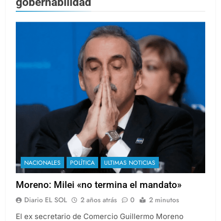
gobernabilidad
NACIONALES
POLÍTICA
ULTIMAS NOTICIAS
Moreno: Milei «no termina el mandato»
Diario EL SOL
2 años atrás
0
2 minutos
El ex secretario de Comercio Guillermo Moreno