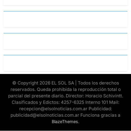
© Copyright 2026 EL SOL SA | Todos los derechos
reservados. Queda prohibida la reproducción total o
parcial del presente diario. Director: Horacio Schivintt.
Clasificados y Edictos: 4257-6325 Interno 101 Mail:
recepcion@elsolnoticias.com.ar Publicidad:
publicidad@elsolnoticias.com.ar Funciona gracias a
.
BlazeThemes