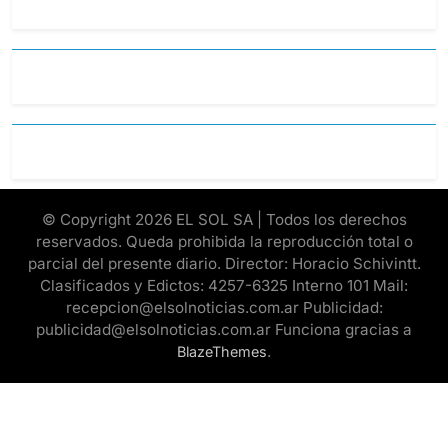
© Copyright 2026 EL SOL SA | Todos los derechos
reservados. Queda prohibida la reproducción total o
parcial del presente diario. Director: Horacio Schivintt.
Clasificados y Edictos: 4257-6325 Interno 101 Mail:
recepcion@elsolnoticias.com.ar Publicidad:
publicidad@elsolnoticias.com.ar Funciona gracias a
.
BlazeThemes