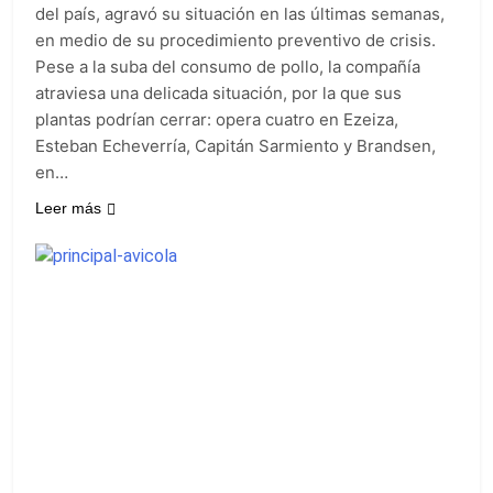
sumideros y
19 Horas Atrás
del país, agravó su situación en las últimas semanas,
desagües en medio
Transporte: un
en medio de su procedimiento preventivo de crisis.
de las lluvias
asistente virtual para
Pese a la suba del consumo de pollo, la compañía
consultar
21 Horas Atrás
atraviesa una delicada situación, por la que sus
infracciones en
Una gran
segundos
plantas podrían cerrar: opera cuatro en Ezeiza,
convocatoria en la
Esteban Echeverría, Capitán Sarmiento y Brandsen,
obra teatral «Los
21 Horas Atrás
Abuelos No Mienten»
en…
Marcha al Congreso:
cortes, desvíos y
Leer más
operativo de
1 Día Atrás
seguridad por la
protesta contra la
reforma de la Ley de
Tierras