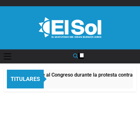
Saltar
al
contenido
Diario EL SOL
cidentes frente al Congreso durante la protesta contra la Ley
TITULARES
oras Atrás