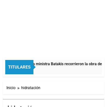
ayra, Mieri y la ministra Batakis recorrieron la obra de 28 vi
TITULARES
5 Minutos Atrás
Inicio
hidratación