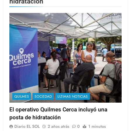
hidratación
QUILMES
SOCIEDAD
ULTIMAS NOTICIAS
El operativo Quilmes Cerca incluyó una
posta de hidratación
Diario EL SOL
2 años atrás
0
1 minutos