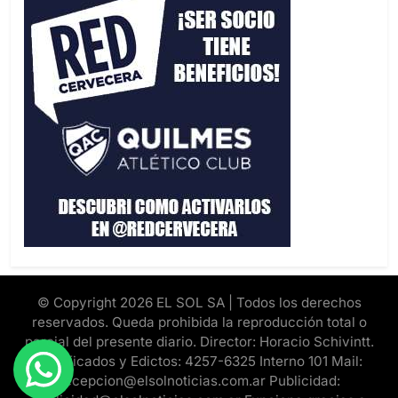
© Copyright 2026 EL SOL SA | Todos los derechos
reservados. Queda prohibida la reproducción total o
parcial del presente diario. Director: Horacio Schivintt.
Clasificados y Edictos: 4257-6325 Interno 101 Mail:
recepcion@elsolnoticias.com.ar Publicidad: