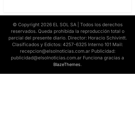
© Copyright 2026 EL SOL SA | Todos los derechos
reservados. Queda prohibida la reproducción total o
parcial del presente diario. Director: Horacio Schivintt.
Clasificados y Edictos: 4257-6325 Interno 101 Mail:
recepcion@elsolnoticias.com.ar Publicidad:
publicidad@elsolnoticias.com.ar Funciona gracias a
.
BlazeThemes