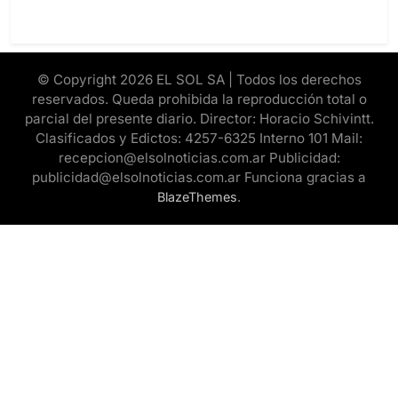
© Copyright 2026 EL SOL SA | Todos los derechos
reservados. Queda prohibida la reproducción total o
parcial del presente diario. Director: Horacio Schivintt.
Clasificados y Edictos: 4257-6325 Interno 101 Mail:
recepcion@elsolnoticias.com.ar Publicidad:
publicidad@elsolnoticias.com.ar Funciona gracias a
.
BlazeThemes