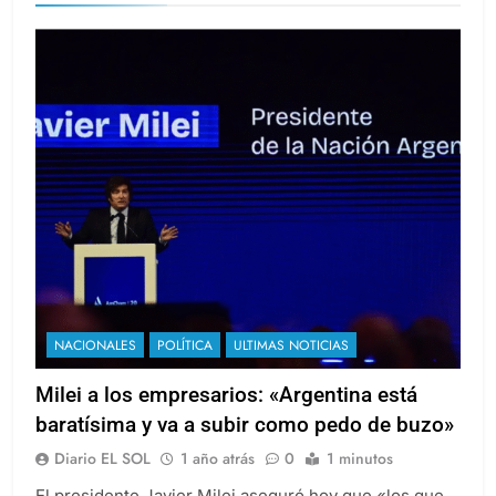
NACIONALES
POLÍTICA
ULTIMAS NOTICIAS
Milei a los empresarios: «Argentina está
baratísima y va a subir como pedo de buzo»
Diario EL SOL
1 año atrás
0
1 minutos
El presidente Javier Milei aseguró hoy que «los que