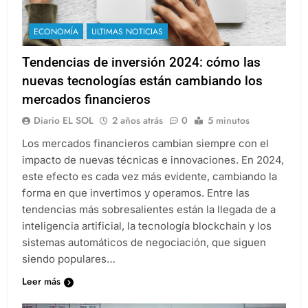
ECONOMÍA
ULTIMAS NOTICIAS
Tendencias de inversión 2024: cómo las
nuevas tecnologías están cambiando los
mercados financieros
Diario EL SOL
2 años atrás
0
5 minutos
Los mercados͏ financieros cambian siempre con el
i͏mpacto de nuevas t͏écnicas e innovaciones. En 2024,
este efecto es cada vez más evidente, cambiando la
forma en que invertimos y operamos. Entre las
tendencias más sobresalientes están la llegada de͏ a
in͏teligencia artificial, la tecnología blockchain y los
sistemas automático͏s de negocia͏ción, que s͏iguen
siendo populares…
Leer más