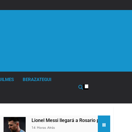
UILMES
BERAZATEGUI
el Messi llegará a Rosario para despedir a su padre Jorge Me
ras Atrás