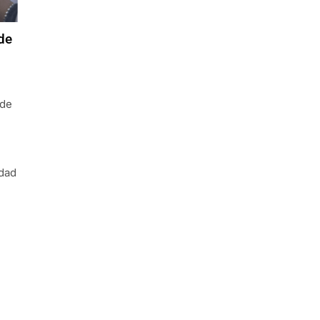
de
 de
idad