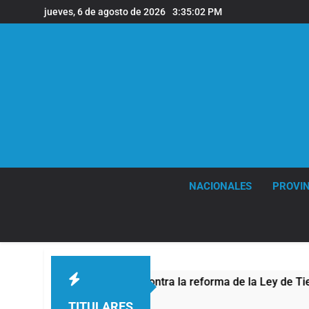
Saltar
jueves, 6 de agosto de 2026
3:35:03 PM
al
contenido
NACIONALES
PROVIN
 protesta contra la reforma de la Ley de Tierras
TITULARES