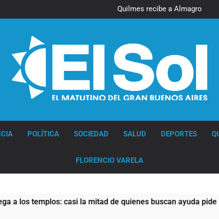
Quilmes recibe a Almagro con
la mira puesta en el Reducido
Diario EL SOL
CIA
POLÍTICA
SOCIEDAD
SALUD
DEPORTES
Q
FLORENCIO VARELA
casi la mitad de quienes buscan ayuda pide alimentos, dinero o