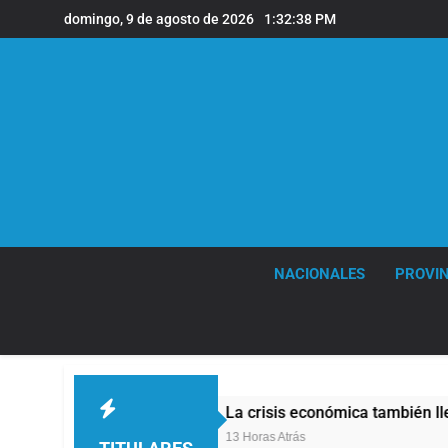
Saltar
domingo, 9 de agosto de 2026
1:32:39 PM
al
contenido
NACIONALES
PROVIN
La crisis económica también llega a los templos: 
13 Horas Atrás