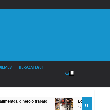
UILMES
BERAZATEGUI
 trabajo
Economía en dos velocidades
19 Horas Atrás