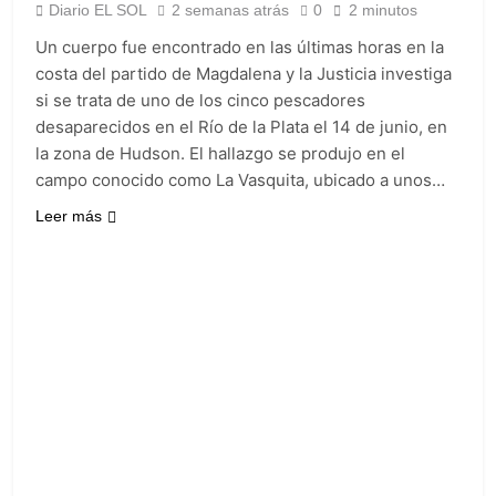
miércoles 5 de
Diario EL SOL
2 semanas atrás
0
2 minutos
20 Horas Atrás
agosto: vuelve el frío
Confirmaron la visita
polar al AMBA
Un cuerpo fue encontrado en las últimas horas en la
del papa León XIV a la
costa del partido de Magdalena y la Justicia investiga
Argentina
20 Horas Atrás
si se trata de uno de los cinco pescadores
Quilmes recibe a
desaparecidos en el Río de la Plata el 14 de junio, en
Gimnasia de Jujuy con
la necesidad de volver
la zona de Hudson. El hallazgo se produjo en el
21 Horas Atrás
al triunfo
campo conocido como La Vasquita, ubicado a unos…
Caso Loan: crecen
las críticas al fiscal
Leer más
por presuntas
1 Día Atrás
contradicciones en la
investigación