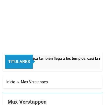
 crisis económica también llega a los templos: casi la mitad d
TITULARES
oras Atrás
Inicio
Max Verstappen
Max Verstappen