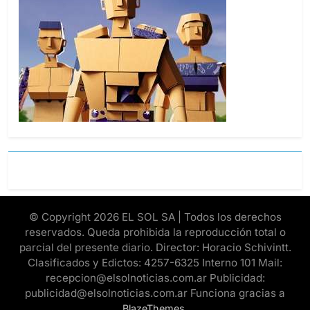
© Copyright 2026 EL SOL SA | Todos los derechos
reservados. Queda prohibida la reproducción total o
parcial del presente diario. Director: Horacio Schivintt.
Clasificados y Edictos: 4257-6325 Interno 101 Mail:
recepcion@elsolnoticias.com.ar Publicidad:
publicidad@elsolnoticias.com.ar Funciona gracias a
.
BlazeThemes