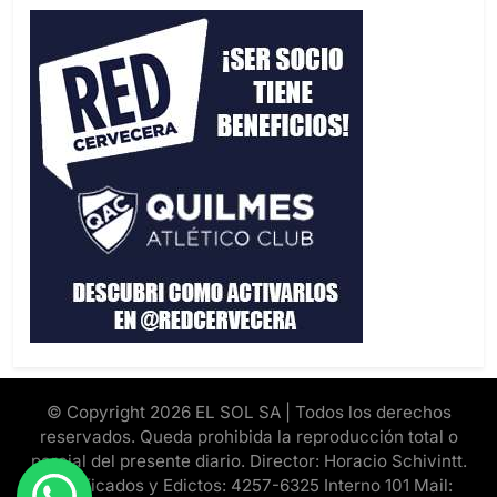
© Copyright 2026 EL SOL SA | Todos los derechos
reservados. Queda prohibida la reproducción total o
parcial del presente diario. Director: Horacio Schivintt.
Clasificados y Edictos: 4257-6325 Interno 101 Mail: