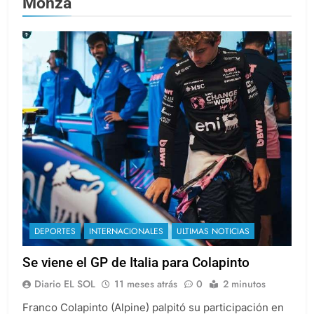
Monza
DEPORTES
INTERNACIONALES
ULTIMAS NOTICIAS
Se viene el GP de Italia para Colapinto
Diario EL SOL
11 meses atrás
0
2 minutos
Franco Colapinto (Alpine) palpitó su participación en