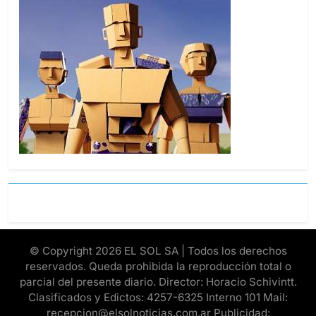
© Copyright 2026 EL SOL SA | Todos los derechos
reservados. Queda prohibida la reproducción total o
parcial del presente diario. Director: Horacio Schivintt.
Clasificados y Edictos: 4257-6325 Interno 101 Mail:
recepcion@elsolnoticias.com.ar Publicidad: