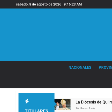
Saltar
sábado, 8 de agosto de 2026
9:16:24 AM
al
contenido
NACIONALES
PROVIN
es
La Diócesis de Quilmes celebró la visita de
16 Horas Atrás
TITULARES