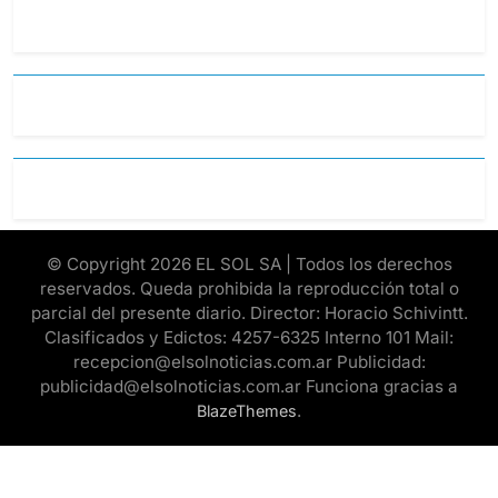
© Copyright 2026 EL SOL SA | Todos los derechos
reservados. Queda prohibida la reproducción total o
parcial del presente diario. Director: Horacio Schivintt.
Clasificados y Edictos: 4257-6325 Interno 101 Mail:
recepcion@elsolnoticias.com.ar Publicidad:
publicidad@elsolnoticias.com.ar Funciona gracias a
.
BlazeThemes