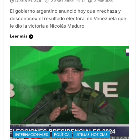
Diario EL SOL
2 años atrás
0
2 minutos
El gobierno argentino anunció hoy que «rechaza y
desconoce» el resultado electoral en Venezuela que
le dio la victoria a Nicolás Maduro
Leer más
INTERNACIONALES
POLÍTICA
ULTIMAS NOTICIAS