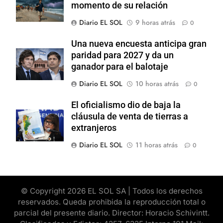
momento de su relación
Diario EL SOL
9 horas atrás
0
Una nueva encuesta anticipa gran
paridad para 2027 y da un
ganador para el balotaje
Diario EL SOL
10 horas atrás
0
El oficialismo dio de baja la
cláusula de venta de tierras a
extranjeros
Diario EL SOL
11 horas atrás
0
© Copyright 2026 EL SOL SA | Todos los derechos
reservados. Queda prohibida la reproducción total o
parcial del presente diario. Director: Horacio Schivintt.