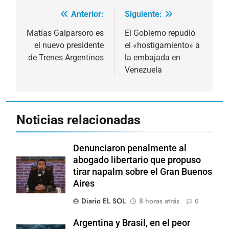
Anterior:
Siguiente:
Navegación
de
Matías Galparsoro es
El Gobierno repudió
el nuevo presidente
el «hostigamiento» a
entradas
de Trenes Argentinos
la embajada en
Venezuela
Noticias relacionadas
Denunciaron penalmente al
abogado libertario que propuso
tirar napalm sobre el Gran Buenos
Aires
Diario EL SOL
8 horas atrás
0
Argentina y Brasil, en el peor