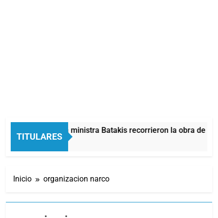
ayra, Mieri y la ministra Batakis recorrieron la obra de 28 vi
TITULARES
1 Minutos Atrás
Inicio
organizacion narco