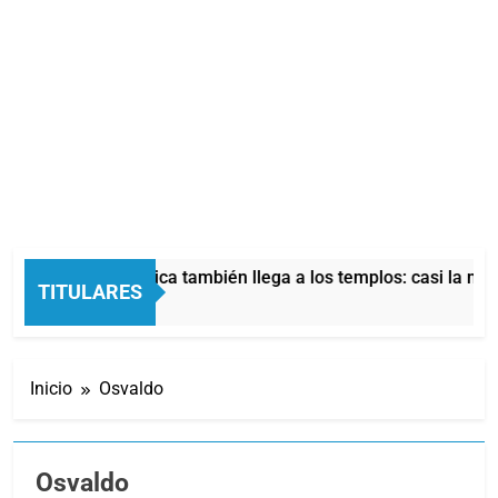
crisis económica también llega a los templos: casi la mitad d
TITULARES
Minutos Atrás
Inicio
Osvaldo
Osvaldo