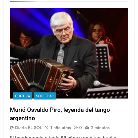
CULTURA
SOCIEDAD
Murió Osvaldo Piro, leyenda del tango
argentino
Diario EL SOL
1 año atrás
0
2 minutos
El bandoneonista tenía 88 años y dejó una huella