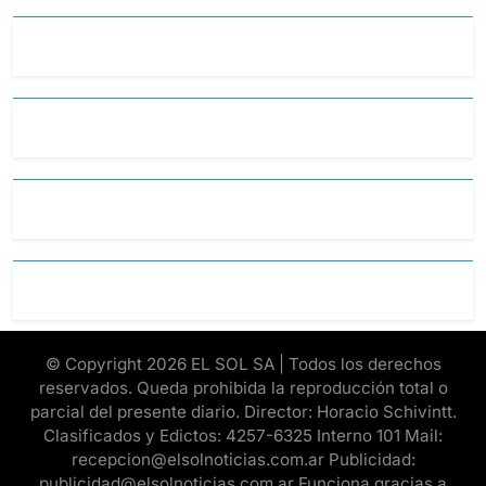
© Copyright 2026 EL SOL SA | Todos los derechos
reservados. Queda prohibida la reproducción total o
parcial del presente diario. Director: Horacio Schivintt.
Clasificados y Edictos: 4257-6325 Interno 101 Mail:
recepcion@elsolnoticias.com.ar Publicidad:
publicidad@elsolnoticias.com.ar Funciona gracias a