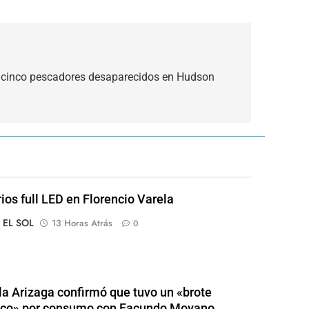
s cinco pescadores desaparecidos en Hudson
rios full LED en Florencio Varela
o EL SOL
13 Horas Atrás
0
a Arizaga confirmó que tuvo un «brote
ico» por consumo con Facundo Moyano