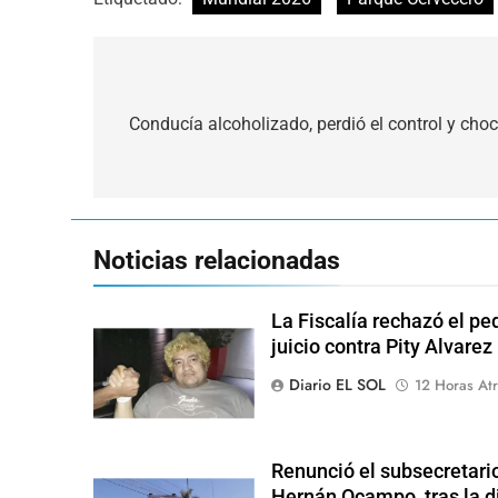
Navegación
de
Conducía alcoholizado, perdió el control y ch
entradas
Noticias relacionadas
La Fiscalía rechazó el pe
juicio contra Pity Alvarez
Diario EL SOL
12 Horas Atr
Renunció el subsecretari
Hernán Ocampo, tras la d