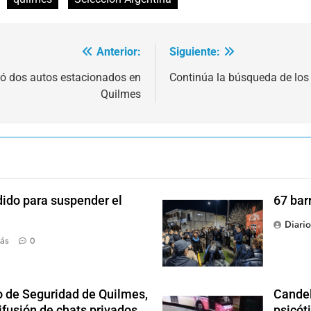
Anterior:
Siguiente:
ocó dos autos estacionados en
Continúa la búsqueda de lo
Quilmes
dido para suspender el
67 bar
Diari
ás
0
o de Seguridad de Quilmes,
Candel
ifusión de chats privados
psicót