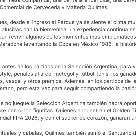
 Comercial de Cervecería y Maltería Quilmes.
s, desde el ingreso al Parque ya se siente el clima mun
s alusivas dan la bienvenida. La experiencia continúa e
den revivir algunos de los momentos más emblemáticos de
radona levantando la Copa en México 1986, la históric
.
 antes de los partidos de la Selección Argentina, para vi
le, penales al arco, metegol y fútbol-tenis, los ganado
ras, vasos, y otros premios. Además, en los partidos de l
erano, pero esta vez para seguir compartiendo la pasión
 que no juegue la Selección Argentina también habrá opo
bre con cinco figuritas. Quienes encuentren el Golden Ti
Mundial FIFA 2026; y con el sticker de corazón, ganarán 
tuales y cábalas, Quilmes también sumó el Santuario de