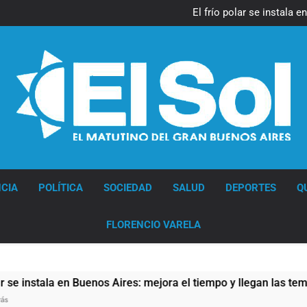
Día Internacional 
El frío polar se instala 
El Senado aprobó la ley 
Día Internacional 
El frío polar se instala 
El Senado aprobó la ley 
Diario EL SOL
CIA
POLÍTICA
SOCIEDAD
SALUD
DEPORTES
Q
FLORENCIO VARELA
enos Aires: mejora el tiempo y llegan las temperaturas más baj