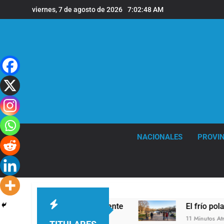
Saltar
viernes, 7 de agosto de 2026
7:02:50 AM
al
contenido
NACIONALES
PROVIN
a correctamente
El frío polar se instala en Bu
11 Minutos Atrás