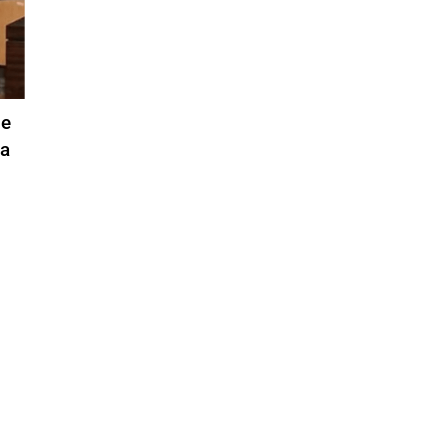
ue
ia