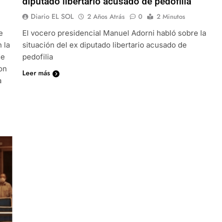
diputado libertario acusado de pedofilia
Diario EL SOL
2 Años Atrás
0
2 Minutos
e
El vocero presidencial Manuel Adorni habló sobre la
 la
situación del ex diputado libertario acusado de
de
pedofilia
on
Leer más
a