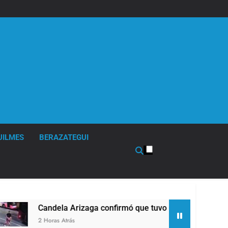
UILMES
BERAZATEGUI
a confirmó que tuvo un «brote psicótico» por consumo con 