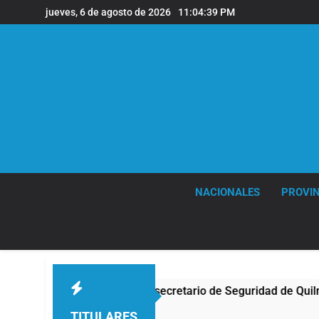
Saltar
jueves, 6 de agosto de 2026
11:04:40 PM
al
contenido
NACIONALES
PROVIN
l subsecretario de Seguridad de Quilmes, Hernán Ocampo, tras 