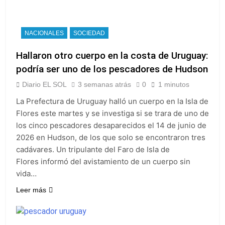
detenidos y
suspender el juicio
2 Días Atrás
enfrentamientos
contra Pity Alvarez
67 barrios full LED en
Florencio Varela
NACIONALES
SOCIEDAD
2 Días Atrás
Hallaron otro cuerpo en la costa de Uruguay:
El temporal se
despide del AMBA:
podría ser uno de los pescadores de Hudson
cuándo dejará de
2 Días Atrás
llover y llega una ola
Diario EL SOL
3 semanas atrás
0
1 minutos
Kicillof marchó
de frío con mínimas
contra la Ley de
La Prefectura de Uruguay halló un cuerpo en la Isla de
cercanas a 1°C
Propiedad Privada de
2 Días Atrás
Flores este martes y se investiga si se trara de uno de
Milei
los cinco pescadores desaparecidos el 14 de junio de
2026 en Hudson, de los que solo se encontraron tres
cadávares. Un tripulante del Faro de Isla de
Flores informó del avistamiento de un cuerpo sin
vida…
Leer más