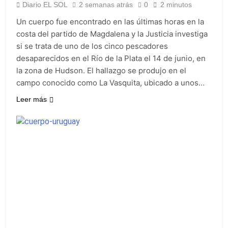
activos argentinos:
2 Días Atrás
Diario EL SOL
2 semanas atrás
0
2 minutos
cayeron las acciones
Jorge Macri condenó
en Wall Street y el
Un cuerpo fue encontrado en las últimas horas en la
los disturbios frente
riesgo país quedó al
al Congreso y
costa del partido de Magdalena y la Justicia investiga
2 Días Atrás
borde de los 450
calificó a los
si se trata de uno de los cinco pescadores
Día Internacional de
puntos
responsables como
la Cerveza: los tres
desaparecidos en el Río de la Plata el 14 de junio, en
«delincuentes
secretos para
la zona de Hudson. El hallazgo se produjo en el
2 Días Atrás
anarquistas»
servirla
El frío polar se
campo conocido como La Vasquita, ubicado a unos…
correctamente
instala en Buenos
Leer más
Aires: mejora el
2 Días Atrás
tiempo y llegan las
Día de San Cayetano:
temperaturas más
por qué se celebra
bajas de la semana
cada 7 de agosto y
2 Días Atrás
qué representa para
El Senado aprobó la
los argentinos
ley de propiedad
privada, pero el
2 Días Atrás
Gobierno debió
Incidentes frente al
eliminar otro capítulo
Congreso durante la
protesta contra la
2 Días Atrás
Ley de Propiedad
La Fiscalía rechazó el
Privada: hubo
pedido para