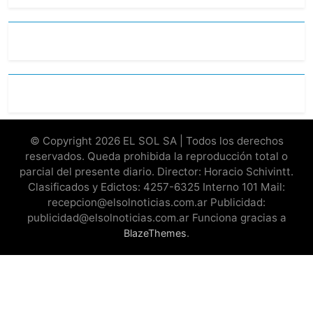
© Copyright 2026 EL SOL SA | Todos los derechos
reservados. Queda prohibida la reproducción total o
parcial del presente diario. Director: Horacio Schivintt.
Clasificados y Edictos: 4257-6325 Interno 101 Mail:
recepcion@elsolnoticias.com.ar Publicidad:
publicidad@elsolnoticias.com.ar Funciona gracias a
.
BlazeThemes