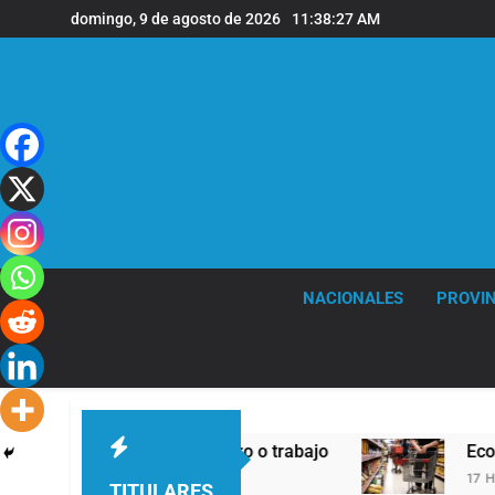
Saltar
domingo, 9 de agosto de 2026
11:38:28 AM
al
contenido
NACIONALES
PROVIN
alimentos, dinero o trabajo
Economía en dos 
17 Horas Atrás
TITULARES