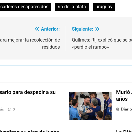
cadores desaparecidos
rio de la plata
uruguay
Anterior:
Siguiente:
ara mejorar la recolección de
Quilmes: Rij explicó que se
residuos
«perdió el rumbo»
sario para despedir a su
Murió 
años
Diari
ás
0