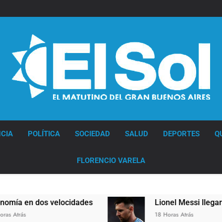
Diario EL SOL
CIA
POLÍTICA
SOCIEDAD
SALUD
DEPORTES
Q
FLORENCIO VARELA
velocidades
Lionel Messi llegará a Rosario p
18 Horas Atrás