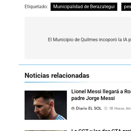
Etiquetado:
Municipalidad de Berazategui
pes
Navegación
de
El Municipio de Quilmes incoporó la IA p
entradas
Noticias relacionadas
Lionel Messi llegará a Ro
padre Jorge Messi
Diario EL SOL
18 Horas Atr