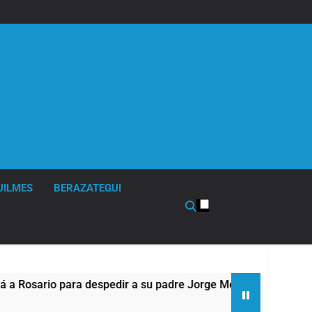
UILMES
BERAZATEGUI
ara despedir a su padre Jorge Messi
Murió Jor
22 Horas Atr