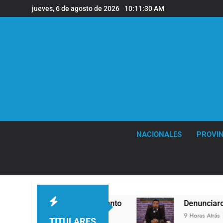
Saltar
jueves, 6 de agosto de 2026
10:11:31 AM
al
contenido
NACIONALES
PROVIN
fagas de viento
Denunciaron penalmente al ab
9 Horas Atrás
TITULARES