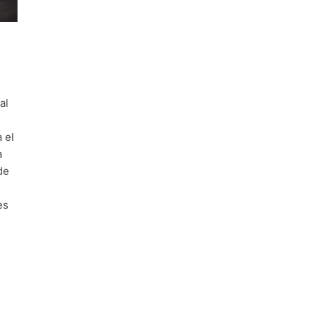
al
 el
a
de
es