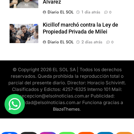
Alvarez
Diario EL SOL
1 día atrás
0
Kicillof marchó contra la Ley de
Propiedad Privada de Milei
Diario EL SOL
2 días atrás
0
© Copyright 2026 EL SOL SA | Todos los derechos
reservados. Queda prohibida la reproducción total o
parcial del presente diario. Director: Horacio Schivintt.
Clasificados y Edictos: 4257-6325 Interno 101 Mail:
recepcion@elsolnoticias.com.ar Publicidad:
publicidad@elsolnoticias.com.ar Funciona gracias a
.
BlazeThemes