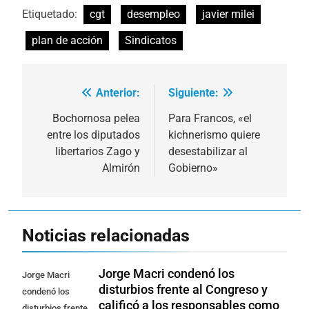
Etiquetado:
cgt
desempleo
javier milei
plan de acción
Sindicatos
Anterior:
Siguiente:
Navegación
de
Bochornosa pelea
Para Francos, «el
entre los diputados
kichnerismo quiere
entradas
libertarios Zago y
desestabilizar al
Almirón
Gobierno»
Noticias relacionadas
Jorge Macri condenó los
Jorge Macri
disturbios frente al Congreso y
condenó los
calificó a los responsables como
disturbios frente